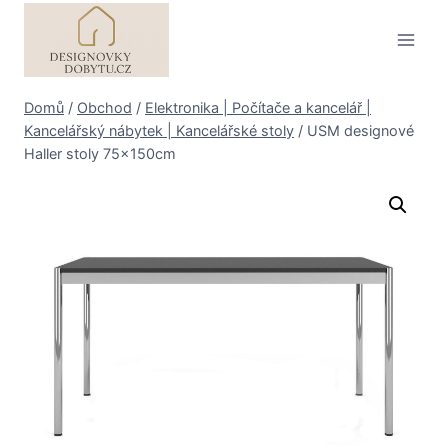
Přeskočit
na
obsah
Domů
/
Obchod
/
Elektronika | Počítače a kancelář |
Kancelářský nábytek | Kancelářské stoly
/
USM designové
Haller stoly 75x150cm