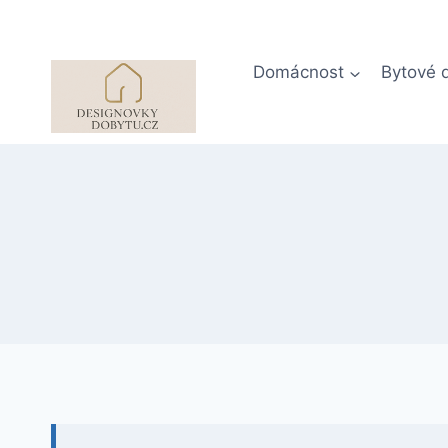
Přeskočit
na
obsah
Domácnost
Bytové 