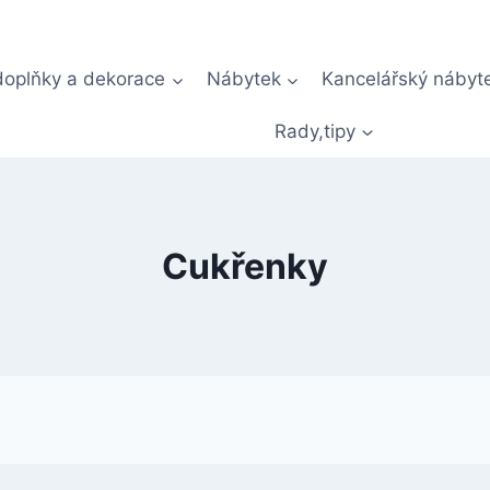
doplňky a dekorace
Nábytek
Kancelářský nábyt
Rady,tipy
Cukřenky