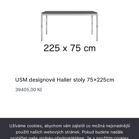
USM designové Haller stoly 75x225cm
39405,00
Kč
Užíváme cookies, abychom vám zajistili co možná nejsnadnější
použití našich webových stránek. Pokud budete nadále
© 2026 www.designovkydobytu.cz - Šablona pro
prohlížet naše stránky předpokládáme, že s použitím cookies