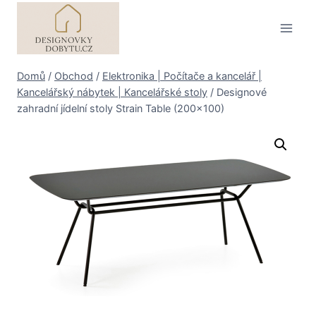
Přeskočit
na
obsah
Domů
/
Obchod
/
Elektronika | Počítače a kancelář |
Kancelářský nábytek | Kancelářské stoly
/
Designové
zahradní jídelní stoly Strain Table (200×100)