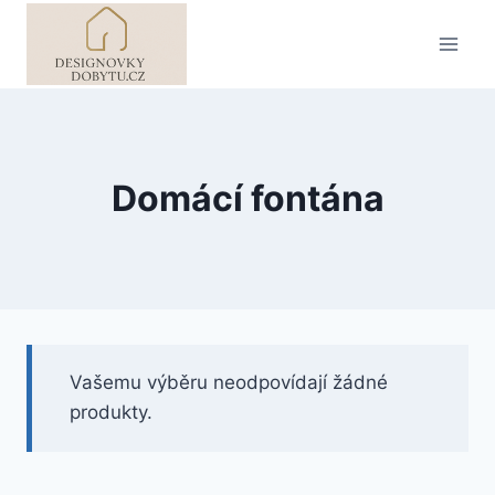
Přeskočit
na
obsah
Domácí fontána
Vašemu výběru neodpovídají žádné
produkty.