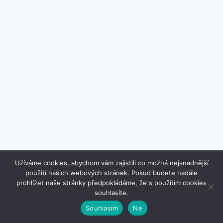
Užíváme cookies, abychom vám zajistili co možná nejsnadnější
použití našich webových stránek. Pokud budete nadále
© 2026 www.designovkydobytu.cz - Šablona pro
prohlížet naše stránky předpokládáme, že s použitím cookies
WordPress od
Kadence WP
souhlasíte.
Souhlasím
Ne