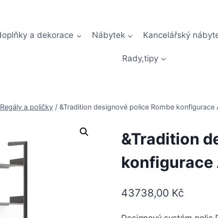
doplňky a dekorace
Nábytek
Kancelářský nábyt
Rady,tipy
Regály a poličky
/
&Tradition designové police Rombe konfigurace 
&Tradition 
konfigurace
43738,00
Kč
Designový systém polic