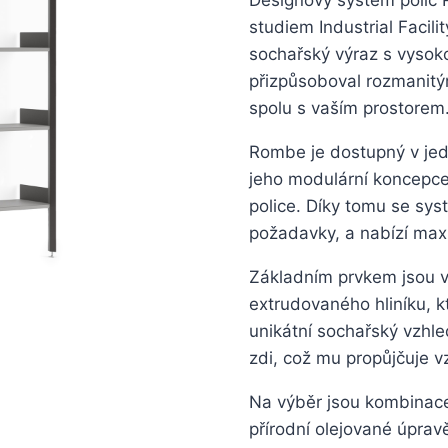
studiem Industrial Facili
sochařský výraz s vysoko
přizpůsoboval rozmanitý
spolu s vaším prostorem
Rombe je dostupný v jed
jeho modulární koncepce
police. Díky tomu se sys
požadavky, a nabízí maxim
Základním prvkem jsou v
extrudovaného hliníku, kt
unikátní sochařský vzhl
zdi, což mu propůjčuje 
Na výběr jsou kombinace
přírodní olejované úprav