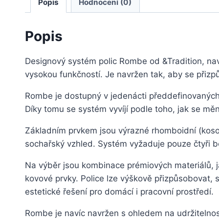
Popis
Hodnocení (0)
Popis
Designový systém polic Rombe od &Tradition, navr
vysokou funkčností. Je navržen tak, aby se přiz
Rombe je dostupný v jedenácti předdefinovaných
Díky tomu se systém vyvíjí podle toho, jak se mění
Základním prvkem jsou výrazné rhomboidní (kosočt
sochařský vzhled. Systém vyžaduje pouze čtyři b
Na výběr jsou kombinace prémiových materiálů, ja
kovové prvky. Police lze výškově přizpůsobovat, 
estetické řešení pro domácí i pracovní prostředí.
Rombe je navíc navržen s ohledem na udržitelnost