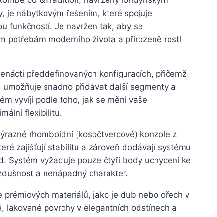
ty, je nábytkovým řešením, které spojuje
u funkčností. Je navržen tak, aby se
m potřebám moderního života a přirozeně rostl
.
enácti předdefinovaných konfiguracích, přičemž
 umožňuje snadno přidávat další segmenty a
tém vyvíjí podle toho, jak se mění vaše
ální flexibilitu.
ýrazné rhomboidní (kosočtvercové) konzole z
eré zajišťují stabilitu a zároveň dodávají systému
ed. Systém vyžaduje pouze čtyři body uchycení ke
vzdušnost a nenápadný charakter.
 prémiových materiálů, jako je dub nebo ořech v
ě, lakované povrchy v elegantních odstínech a