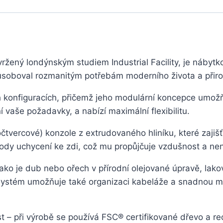
žený londýnským studiem Industrial Facility, je nábytk
působoval rozmanitým potřebám moderního života a přiro
 konfiguracích, přičemž jeho modulární koncepce umožňu
 vaše požadavky, a nabízí maximální flexibilitu.
vercové) konzole z extrudovaného hliníku, které zajišťu
ody uchycení ke zdi, což mu propůjčuje vzdušnost a ne
ko je dub nebo ořech v přírodní olejované úpravě, lako
systém umožňuje také organizaci kabeláže a snadnou mon
 – při výrobě se používá FSC® certifikované dřevo a re