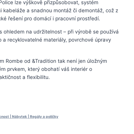
 Police lze výškově přizpůsobovat, systém
i kabeláže a snadnou montáž či demontáž, což z
ické řešení pro domácí i pracovní prostředí.
 ohledem na udržitelnost – při výrobě se používá
 a recyklovatelné materiály, povrchové úpravy
ém Rombe od &Tradition tak není jen úložným
m prvkem, který obohatí váš interiér o
tičnost a flexibilitu.
ost | Nábytek | Regály a poličky