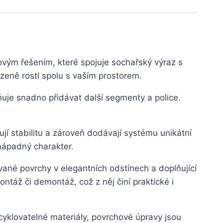
ovým řešením, které spojuje sochařský výraz s
zeně rostl spolu s vaším prostorem.
je snadno přidávat další segmenty a police.
jí stabilitu a zároveň dodávají systému unikátní
nápadný charakter.
vané povrchy v elegantních odstínech a doplňující
táž či demontáž, což z něj činí praktické i
cyklovatelné materiály, povrchové úpravy jsou