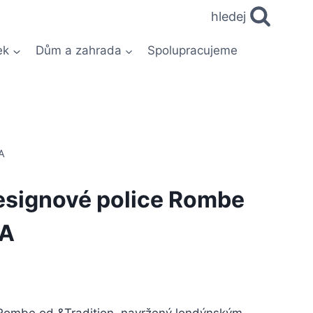
hledej
ek
Dům a zahrada
Spolupracujeme
A
designové police Rombe
 A
 Rombe od &Tradition, navržený londýnským