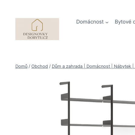
Přeskočit
na
obsah
Domácnost
Bytové 
Domů
/
Obchod
/
Dům a zahrada | Domácnost | Nábytek | 