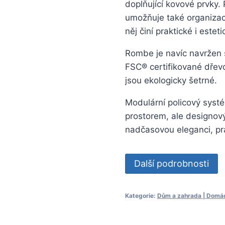
doplňující kovové prvky.
umožňuje také organizac
něj činí praktické i estet
Rombe je navíc navržen s
FSC® certifikované dřevo
jsou ekologicky šetrné.
Modulární policový syst
prostorem, ale designový
nadčasovou eleganci, prak
Další podrobnosti
Kategorie:
Dům a zahrada | Domácn