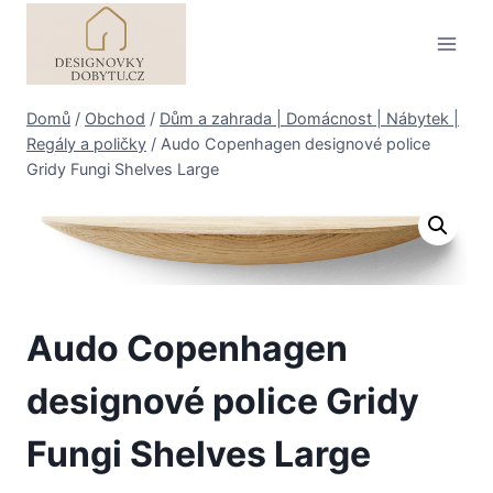
Přeskočit
na
obsah
Domů
/
Obchod
/
Dům a zahrada | Domácnost | Nábytek |
Regály a poličky
/
Audo Copenhagen designové police
Gridy Fungi Shelves Large
Audo Copenhagen
designové police Gridy
Fungi Shelves Large