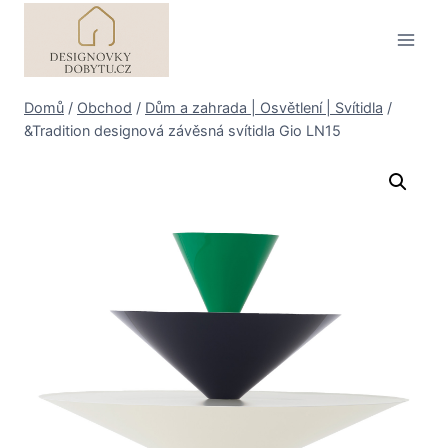
Přeskočit
na
obsah
Domů
/
Obchod
/
Dům a zahrada | Osvětlení | Svítidla
/
&Tradition designová závěsná svítidla Gio LN15