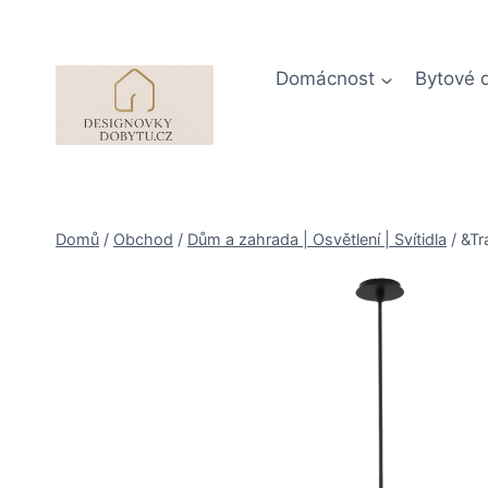
Přeskočit
na
obsah
Domácnost
Bytové 
Domů
/
Obchod
/
Dům a zahrada | Osvětlení | Svítidla
/
&Tr