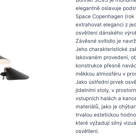
elegantně oslavuje podst
Space Copenhagen (rok 2
extrahovat eleganci z je
osvětlení dánského výro
Závěsné svítidlo je navr
Jeho charakteristické zak
lakovaném provedení, ob
konstrukce přesně navádí
měkkou atmosféru v pros
Jako ústřední prvek osvě
jídelními stoly, v prosto
vstupních halách a kance
materiálů, jako je ohýban
trvalou estetickou hodnot
které vyžadují silný vizu
osvětlení.