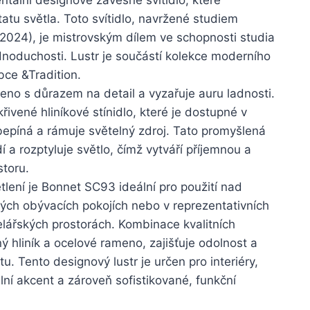
atu světla. Toto svítidlo, navržené studiem
024), je mistrovským dílem ve schopnosti studia
dnoduchosti. Lustr je součástí kolekce moderního
bce &Tradition.
ženo s důrazem na detail a vyzařuje auru ladnosti.
řivené hliníkové stínidlo, které je dostupné v
epíná a rámuje světelný zdroj. Tato promyšlená
 a rozptyluje světlo, čímž vytváří příjemnou a
toru.
tlení je Bonnet SC93 ideální pro použití nad
rných obývacích pokojích nebo v reprezentativních
lářských prostorách. Kombinace kvalitních
ý hliník a ocelové rameno, zajišťuje odolnost a
u. Tento designový lustr je určen pro interiéry,
ální akcent a zároveň sofistikované, funkční