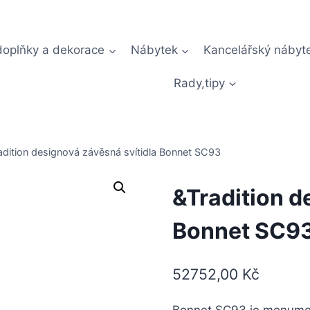
doplňky a dekorace
Nábytek
Kancelářský nábyt
Rady,tipy
adition designová závěsná svítidla Bonnet SC93
&Tradition d
Bonnet SC9
52752,00
Kč
Bonnet SC93 je monument