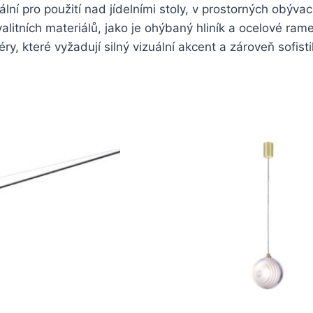
lní pro použití nad jídelními stoly, v prostorných obýva
itních materiálů, jako je ohýbaný hliník a ocelové ramen
éry, které vyžadují silný vizuální akcent a zároveň sofist