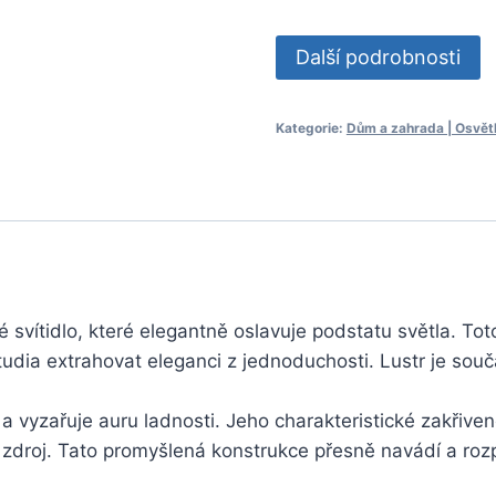
Další podrobnosti
Kategorie:
Dům a zahrada | Osvětle
vítidlo, které elegantně oslavuje podstatu světla. To
tudia extrahovat eleganci z jednoduchosti. Lustr je so
 vyzařuje auru ladnosti. Jeho charakteristické zakřivené
zdroj. Tato promyšlená konstrukce přesně navádí a rozp