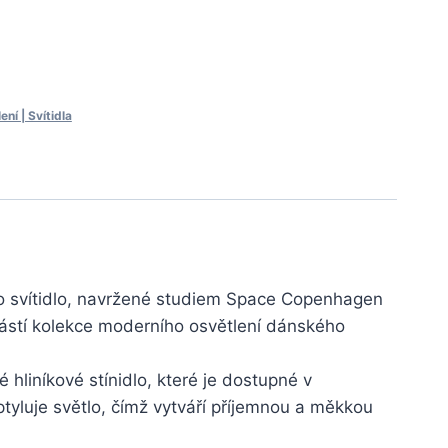
ní | Svítidla
to svítidlo, navržené studiem Space Copenhagen
učástí kolekce moderního osvětlení dánského
 hliníkové stínidlo, které je dostupné v
tyluje světlo, čímž vytváří příjemnou a měkkou