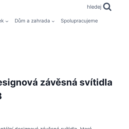
hledej
ek
Dům a zahrada
Spolupracujeme
esignová závěsná svítidla
3
ální designové závěsné svítidlo, které