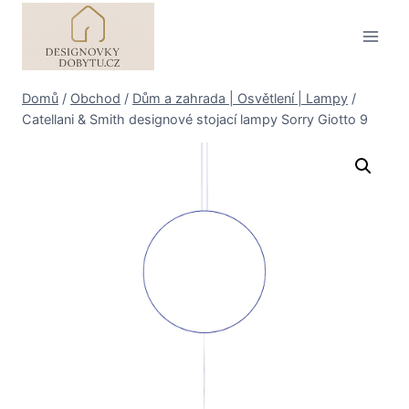
Přeskočit
na
obsah
Domů
/
Obchod
/
Dům a zahrada | Osvětlení | Lampy
/
Catellani & Smith designové stojací lampy Sorry Giotto 9