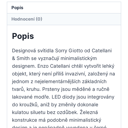
Popis
Hodnocení (0)
Popis
Designová svítidla Sorry Giotto od Catellani
& Smith se vyznačují minimalistickým
designem. Enzo Catellani chtěl vytvořit lehký
objekt, který není příliš invazivní, založený na
jednom z nejelementárnějších základních
tvarů, kruhu. Prsteny jsou měděné a ručně
lakované modře. LED diody jsou integrovány
do kroužků, aniž by změnily dokonale
kulatou siluetu bez ozdůbek. Železná
konstrukce má podobně minimalistický
design a je nenápadně vyvedena v černé