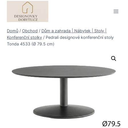
Přeskočit
na
obsah
Domů
/
Obchod
/
Dům a zahrada | Nábytek | Stoly |
Konferenční stolky
/
Pedrali designové konferenční stoly
Tonda 4533 (Ø 79.5 cm)