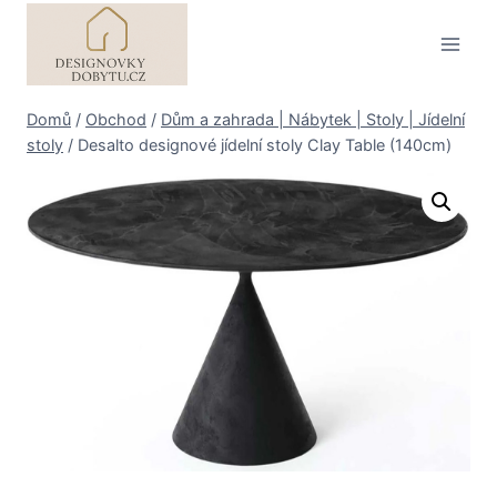
Přeskočit
na
obsah
Domů
/
Obchod
/
Dům a zahrada | Nábytek | Stoly | Jídelní
stoly
/
Desalto designové jídelní stoly Clay Table (140cm)