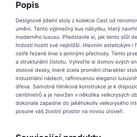
Popis
Designové jídelní stoly z kolekce Cast od renom
umění. Tento výjimečný kus nábytku, který navrh
moderního luxusu. Představte si, jak tento stůl d
hrdostí hostit své nejbližší. Hlavním estetickým i
ostře řezané linie s jemnými přechody. Tento prv
a strukturální čistotu. Vytvořte si domov svých s
stolové desky, které zcela promění charakter sto
industriální nádech, rafinovanou eleganci luxusn
dřeva. Samotná hliníková konstrukce je k dispozic
centimetrů a je navržen v několika velkorysých 
dokonale zapadne do jakéhokoliv velkorysého inte
posune váš životní prostor na novou úroveň.