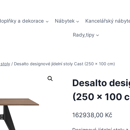
doplňky a dekorace
Nábytek
Kancelářský nábyt
Rady,tipy
 stoly
/
Desalto designové jídelní stoly Cast (250 x 100 cm)
Desalto desi
(250 x 100 
162938,00
Kč
Designové jídelní stoly 