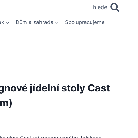
hledej
ek
Dům a zahrada
Spolupracujeme
gnové jídelní stoly Cast
cm)
z kolekce Cast od renomovaného italského