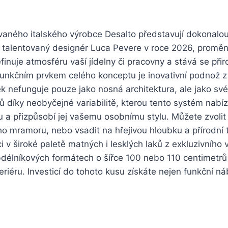
ovaného italského výrobce Desalto představují dokonalo
l talentovaný designér Luca Pevere v roce 2026, proměn
efinuje atmosféru vaší jídelny či pracovny a stává se p
 funkčním prvkem celého konceptu je inovativní podnož z l
ek nefunguje pouze jako nosná architektura, ale jako s
nů díky neobyčejné variabilitě, kterou tento systém nab
lu a přizpůsobí jej vašemu osobnímu stylu. Můžete zvoli
ího mramoru, nebo vsadit na hřejivou hloubku a přírodní
i v široké paletě matných i lesklých laků z exkluzivního
obdélníkových formátech o šířce 100 nebo 110 centimetr
riéru. Investicí do tohoto kusu získáte nejen funkční n