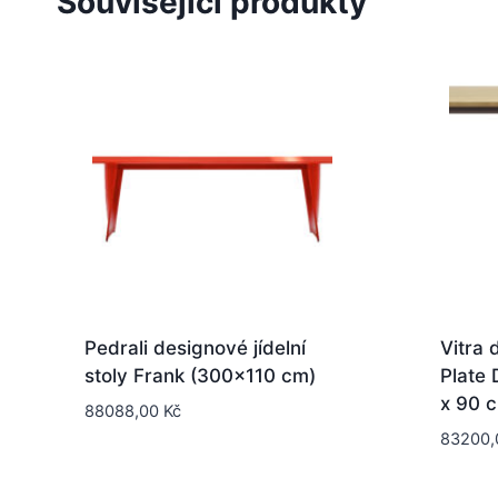
Související produkty
Pedrali designové jídelní
Vitra 
stoly Frank (300×110 cm)
Plate 
x 90 
88088,00
Kč
83200