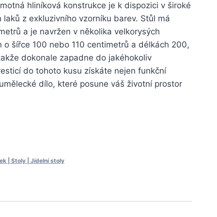
otná hliníková konstrukce je k dispozici v široké
h laků z exkluzivního vzorníku barev. Stůl má
metrů a je navržen v několika velkorysých
 o šířce 100 nebo 110 centimetrů a délkách 200,
takže dokonale zapadne do jakéhokoliv
vesticí do tohoto kusu získáte nejen funkční
mělecké dílo, které posune váš životní prostor
 | Stoly | Jídelní stoly