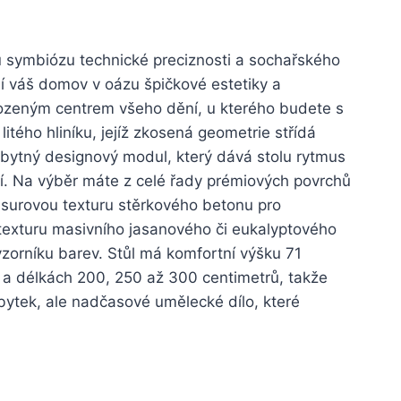
u symbiózu technické preciznosti a sochařského
í váš domov v oázu špičkové estetiky a
řirozeným centrem všeho dění, u kterého budete s
itého hliníku, jejíž zkosená geometrie střídá
vébytný designový modul, který dává stolu rytmus
ízí. Na výběr máte z celé řady prémiových povrchů
t surovou texturu stěrkového betonu pro
 texturu masivního jasanového či eukalyptového
 vzorníku barev. Stůl má komfortní výšku 71
ů a délkách 200, 250 až 300 centimetrů, takže
ábytek, ale nadčasové umělecké dílo, které