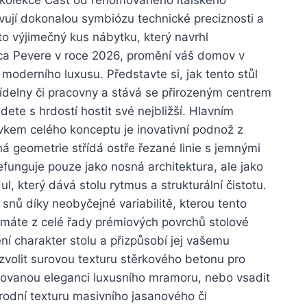
vují dokonalou symbiózu technické preciznosti a
o výjimečný kus nábytku, který navrhl
ca Pevere v roce 2026, promění váš domov v
 moderního luxusu. Představte si, jak tento stůl
jídelny či pracovny a stává se přirozeným centrem
ete s hrdostí hostit své nejbližší. Hlavním
vkem celého konceptu je inovativní podnož z
sená geometrie střídá ostře řezané linie s jemnými
funguje pouze jako nosná architektura, ale jako
, který dává stolu rytmus a strukturální čistotu.
snů díky neobyčejné variabilitě, kterou tento
 máte z celé řady prémiových povrchů stolové
ní charakter stolu a přizpůsobí jej vašemu
zvolit surovou texturu stěrkového betonu pro
inovanou eleganci luxusního mramoru, nebo vsadit
írodní texturu masivního jasanového či