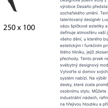
výrobce Desalto předsta
sochařského umění. Tent
talentovaný designér Lu
oázu špičkové estetiky a
definuje atmosféru vaší 
všeho dění, u kterého bud
estetickým i funkčním pr
litého hliníku, jejíž zko
přechody. Tento prvek ne
svébytný designový modul
Vytvořte si domov svých 
systém nabízí. Na výběr
desky, které zcela promě
osobnímu stylu. Můžete 
industriální nádech, raf
na hřejivou hloubku a př