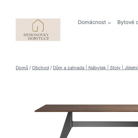
Přeskočit
na
obsah
Domácnost
Bytové 
Domů
/
Obchod
/
Dům a zahrada | Nábytek | Stoly | Jídelní