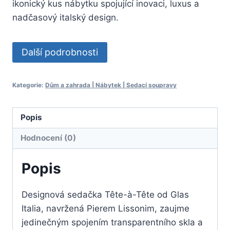
ikonický kus nábytku spojující inovaci, luxus a
nadčasový italský design.
Další podrobnosti
Kategorie:
Dům a zahrada | Nábytek | Sedací soupravy
Popis
Hodnocení (0)
Popis
Designová sedačka Tête-à-Tête od Glas
Italia, navržená Pierem Lissonim, zaujme
jedinečným spojením transparentního skla a