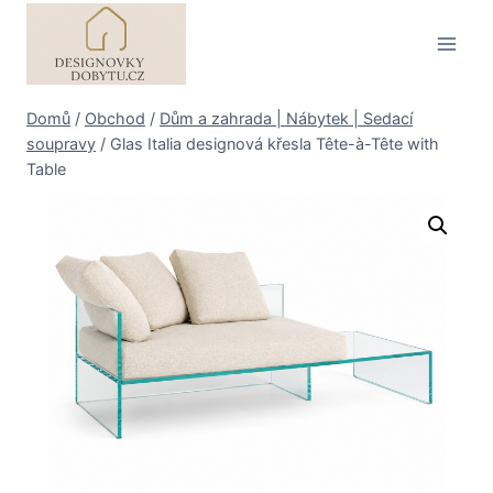
Přeskočit
na
obsah
Domů
/
Obchod
/
Dům a zahrada | Nábytek | Sedací
soupravy
/
Glas Italia designová křesla Tête-à-Tête with
Table