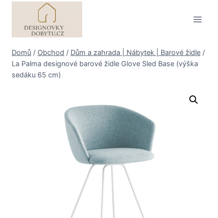
Přeskočit
na
obsah
Domů
/
Obchod
/
Dům a zahrada | Nábytek | Barové židle
/
La Palma designové barové židle Glove Sled Base (výška
sedáku 65 cm)