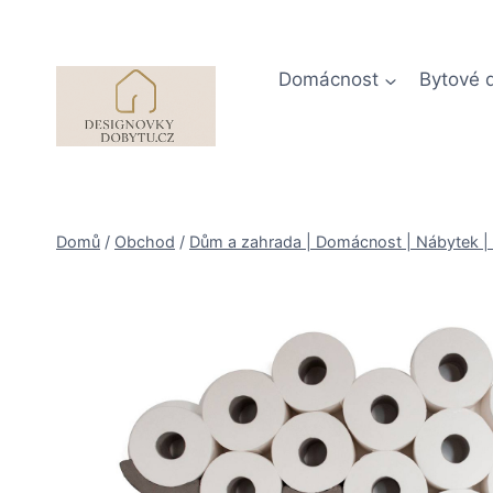
Přeskočit
na
obsah
Domácnost
Bytové 
Domů
/
Obchod
/
Dům a zahrada | Domácnost | Nábytek | 