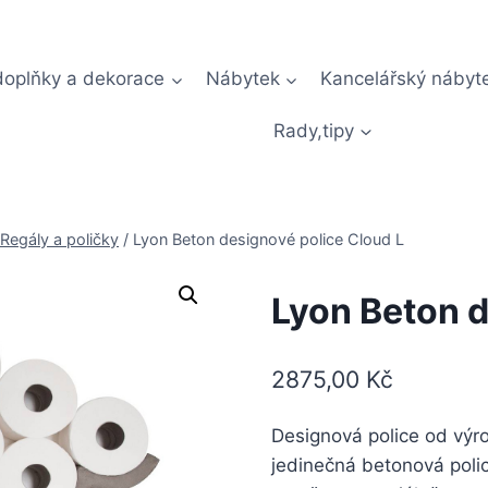
doplňky a dekorace
Nábytek
Kancelářský nábyt
Rady,tipy
Regály a poličky
/
Lyon Beton designové police Cloud L
Lyon Beton d
2875,00
Kč
Designová police od výr
jedinečná betonová polic