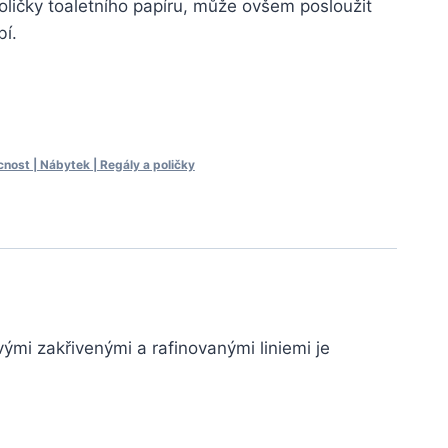
oličky toaletního papíru, může ovšem posloužit
bí.
ost | Nábytek | Regály a poličky
ými zakřivenými a rafinovanými liniemi je