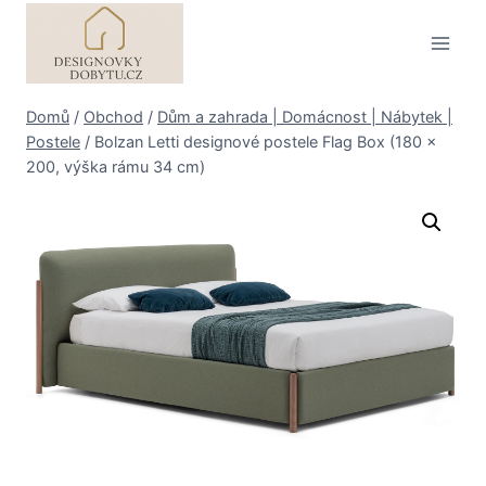
Přeskočit
na
obsah
Domů
/
Obchod
/
Dům a zahrada | Domácnost | Nábytek |
Postele
/
Bolzan Letti designové postele Flag Box (180 x
200, výška rámu 34 cm)