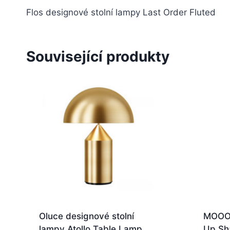
Flos designové stolní lampy Last Order Fluted
Související produkty
Oluce designové stolní
MOOOI
lampy Atollo Table Lamp
Up Sh