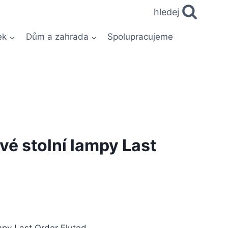
hledej
ek
Dům a zahrada
Spolupracujeme
vé stolní lampy Last
mpy Last Order Fluted