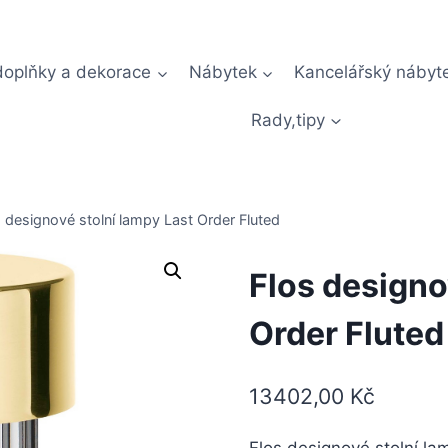
doplňky a dekorace
Nábytek
Kancelářský nábyt
Rady,tipy
s designové stolní lampy Last Order Fluted
Flos designo
Order Fluted
13402,00
Kč
Flos designové stolní la