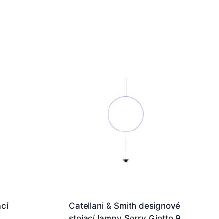
ací
Catellani & Smith designové
stojací lampy Sorry Giotto 9