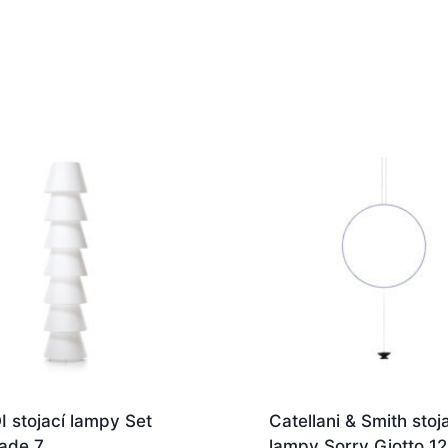
 stojací lampy Set
Catellani & Smith stoj
ade 7
lampy Sorry Giotto 12