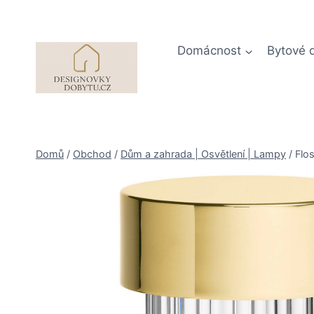
Přeskočit
na
obsah
Domácnost
Bytové 
Domů
/
Obchod
/
Dům a zahrada | Osvětlení | Lampy
/
Flo