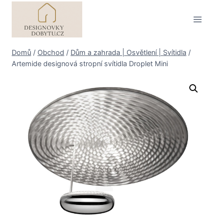
Přeskočit
na
obsah
Domů
/
Obchod
/
Dům a zahrada | Osvětlení | Svítidla
/
Artemide designová stropní svítidla Droplet Mini