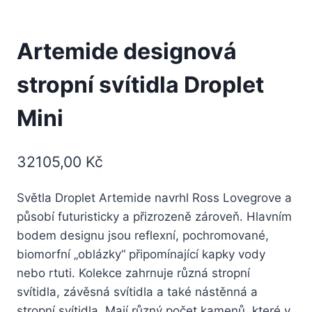
Artemide designová
stropní svítidla Droplet
Mini
32105,00
Kč
Světla Droplet Artemide navrhl Ross Lovegrove a
působí futuristicky a přizrozeně zároveň. Hlavním
bodem designu jsou reflexní, pochromované,
biomorfní „oblázky“ připomínající kapky vody
nebo rtuti. Kolekce zahrnuje různá stropní
svítidla, závěsná svítidla a také nástěnná a
stropní svítidla. Mají různý počet kamenů, které v