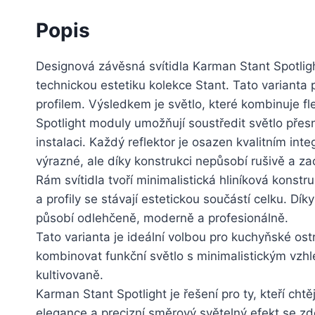
Popis
Designová závěsná svítidla Karman Stant Spotligh
technickou estetiku kolekce Stant. Tato varianta 
profilem. Výsledkem je světlo, které kombinuje fle
Spotlight moduly umožňují soustředit světlo přesn
instalaci. Každý reflektor je osazen kvalitním in
výrazné, ale díky konstrukci nepůsobí rušivě a za
Rám svítidla tvoří minimalistická hliníková kons
a profily se stávají estetickou součástí celku. Dí
působí odlehčeně, moderně a profesionálně.
Tato varianta je ideální volbou pro kuchyňské ostr
kombinovat funkční světlo s minimalistickým vzhled
kultivovaně.
Karman Stant Spotlight je řešení pro ty, kteří cht
elegance a precizní směrový světelný efekt se z