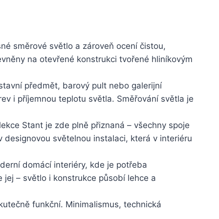
sné směrové světlo a zároveň ocení čistou,
pevněny na otevřené konstrukci tvořené hliníkovým
stavní předmět, barový pult nebo galerijní
ev i příjemnou teplotu světla. Směřování světla je
lekce Stant je zde plně přiznaná – všechny spoje
v designovou světelnou instalaci, která v interiéru
oderní domácí interiéry, kde je potřeba
 jej – světlo i konstrukce působí lehce a
a skutečně funkční. Minimalismus, technická