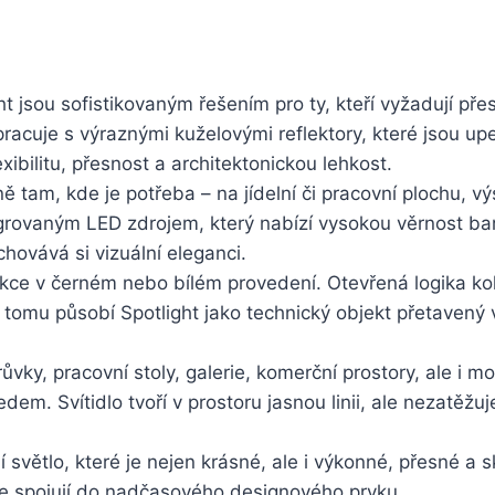
t jsou sofistikovaným řešením pro ty, kteří vyžadují pře
pracuje s výraznými kuželovými reflektory, které jsou u
xibilitu, přesnost a architektonickou lehkost.
ě tam, kde je potřeba – na jídelní či pracovní plochu, vý
tegrovaným LED zdrojem, který nabízí vysokou věrnost bar
chovává si vizuální eleganci.
trukce v černém nebo bílém provedení. Otevřená logika ko
ky tomu působí Spotlight jako technický objekt přetavený 
ůvky, pracovní stoly, galerie, komerční prostory, ale i m
em. Svítidlo tvoří v prostoru jasnou linii, ale nezatěžuje
ějí světlo, které je nejen krásné, ale i výkonné, přesné 
de spojují do nadčasového designového prvku.