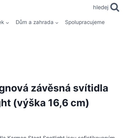
hledej
ek
Dům a zahrada
Spolupracujeme
gnová závěsná svítidla
ght (výška 16,6 cm)
la Karman Stant Spotlight jsou sofistikovaným