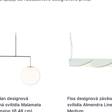
lan designová
Flos designová závěs
á svítidla Malamata
svítidla Almendra Lin
nsion (Ø 48 cm)
Medium