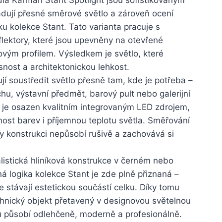
žadují přesné směrové světlo a zároveň ocení
ku kolekce Stant. Tato varianta pracuje s
lektory, které jsou upevněny na otevřené
kovým profilem. Výsledkem je světlo, které
esnost a architektonickou lehkost.
í soustředit světlo přesně tam, kde je potřeba –
ochu, výstavní předmět, barový pult nebo galerijní
or je osazen kvalitním integrovaným LED zdrojem,
nost barev i příjemnou teplotu světla. Směřování
íky konstrukci nepůsobí rušivě a zachovává si
alistická hliníková konstrukce v černém nebo
á logika kolekce Stant je zde plně přiznaná –
e stávají estetickou součástí celku. Díky tomu
chnický objekt přetavený v designovou světelnou
iéru působí odlehčeně, moderně a profesionálně.