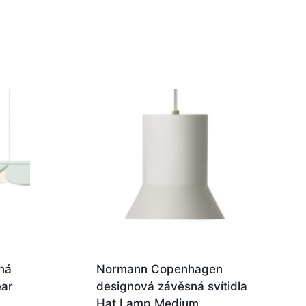
ná
Normann Copenhagen
ear
designová závěsná svítidla
Hat Lamp Medium