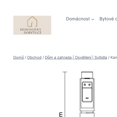
Přeskočit
na
obsah
Domácnost
Bytové 
Domů
/
Obchod
/
Dům a zahrada | Osvětlení | Svítidla
/
Kar