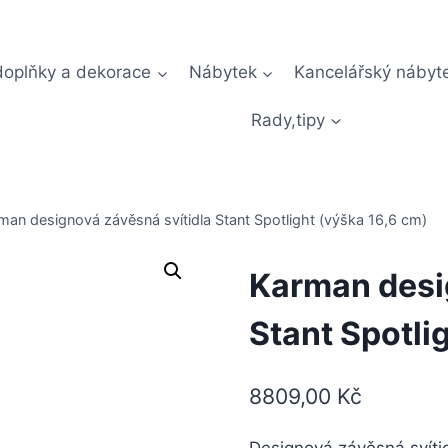
doplňky a dekorace
Nábytek
Kancelářský nábyt
Rady,tipy
man designová závěsná svítidla Stant Spotlight (výška 16,6 cm)
Karman desi
Stant Spotli
8809,00
Kč
Designová závěsná svítid