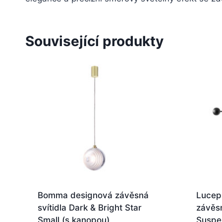
Související produkty
Bomma designová závěsná
Lucep
svítidla Dark & Bright Star
závěsn
Small (s kanopou)
Suspe