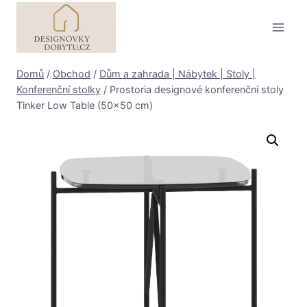
Přeskočit
na
obsah
Domů
/
Obchod
/
Dům a zahrada | Nábytek | Stoly |
Konferenční stolky
/
Prostoria designové konferenční stoly
Tinker Low Table (50×50 cm)