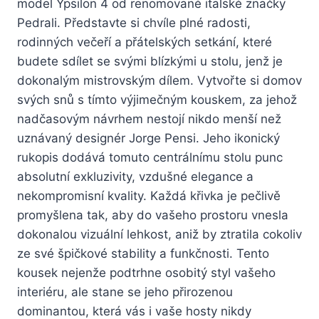
model Ypsilon 4 od renomované italské značky
Pedrali. Představte si chvíle plné radosti,
rodinných večeří a přátelských setkání, které
budete sdílet se svými blízkými u stolu, jenž je
dokonalým mistrovským dílem. Vytvořte si domov
svých snů s tímto výjimečným kouskem, za jehož
nadčasovým návrhem nestojí nikdo menší než
uznávaný designér Jorge Pensi. Jeho ikonický
rukopis dodává tomuto centrálnímu stolu punc
absolutní exkluzivity, vzdušné elegance a
nekompromisní kvality. Každá křivka je pečlivě
promyšlena tak, aby do vašeho prostoru vnesla
dokonalou vizuální lehkost, aniž by ztratila cokoliv
ze své špičkové stability a funkčnosti. Tento
kousek nejenže podtrhne osobitý styl vašeho
interiéru, ale stane se jeho přirozenou
dominantou, která vás i vaše hosty nikdy