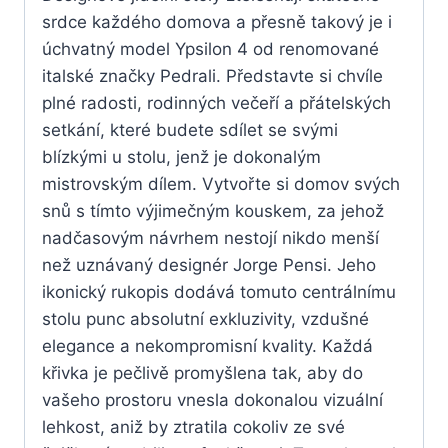
srdce každého domova a přesně takový je i
úchvatný model Ypsilon 4 od renomované
italské značky Pedrali. Představte si chvíle
plné radosti, rodinných večeří a přátelských
setkání, které budete sdílet se svými
blízkými u stolu, jenž je dokonalým
mistrovským dílem. Vytvořte si domov svých
snů s tímto výjimečným kouskem, za jehož
nadčasovým návrhem nestojí nikdo menší
než uznávaný designér Jorge Pensi. Jeho
ikonický rukopis dodává tomuto centrálnímu
stolu punc absolutní exkluzivity, vzdušné
elegance a nekompromisní kvality. Každá
křivka je pečlivě promyšlena tak, aby do
vašeho prostoru vnesla dokonalou vizuální
lehkost, aniž by ztratila cokoliv ze své