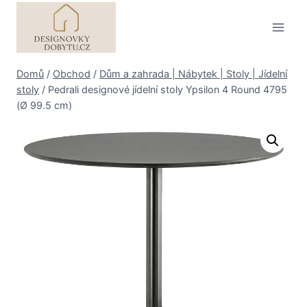
Přeskočit
na
obsah
Domů
/
Obchod
/
Dům a zahrada | Nábytek | Stoly | Jídelní
stoly
/
Pedrali designové jídelní stoly Ypsilon 4 Round 4795
(Ø 99.5 cm)