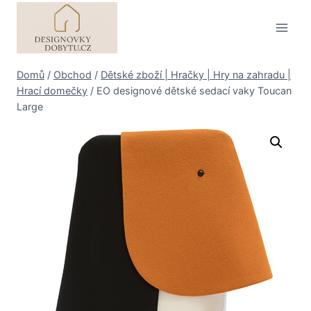
Přeskočit
na
obsah
Domů
/
Obchod
/
Dětské zboží | Hračky | Hry na zahradu |
Hrací domečky
/
EO designové dětské sedací vaky Toucan
Large