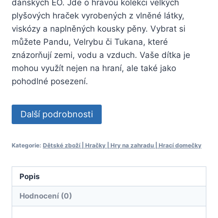
dánských EO. Jde o hravou kolekci velkých
plyšových hraček vyrobených z vlněné látky,
viskózy a naplněných kousky pěny. Vybrat si
můžete Pandu, Velrybu či Tukana, které
znázorňují zemi, vodu a vzduch. Vaše dítka je
mohou využít nejen na hraní, ale také jako
pohodlné posezení.
Další podrobnosti
Kategorie:
Dětské zboží | Hračky | Hry na zahradu | Hrací domečky
Popis
Hodnocení (0)