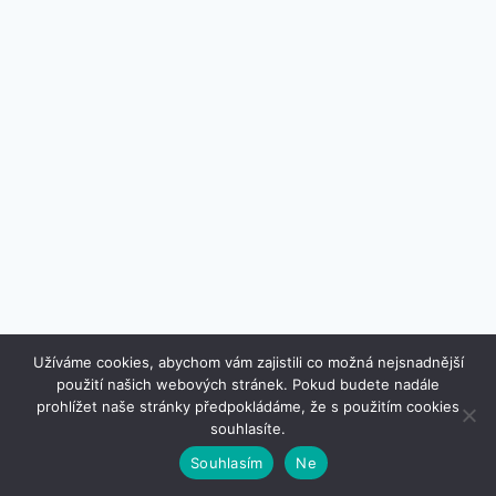
Užíváme cookies, abychom vám zajistili co možná nejsnadnější
použití našich webových stránek. Pokud budete nadále
© 2026 www.designovkydobytu.cz - Šablona pro
prohlížet naše stránky předpokládáme, že s použitím cookies
WordPress od
Kadence WP
souhlasíte.
Souhlasím
Ne