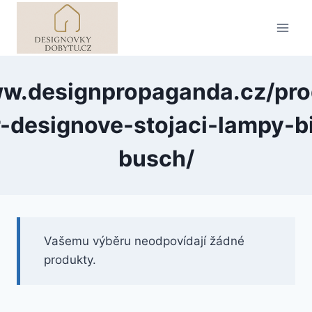
Přeskočit
na
obsah
ww.designpropaganda.cz/pro
-designove-stojaci-lampy-bi
busch/
Vašemu výběru neodpovídají žádné
produkty.