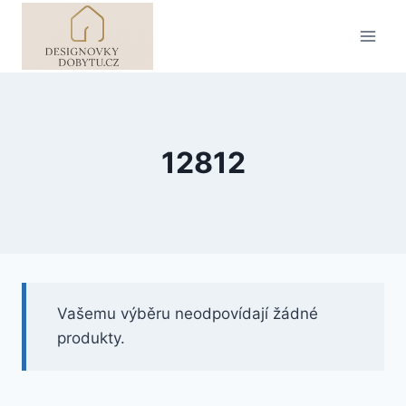
Přeskočit
na
obsah
12812
Vašemu výběru neodpovídají žádné
produkty.