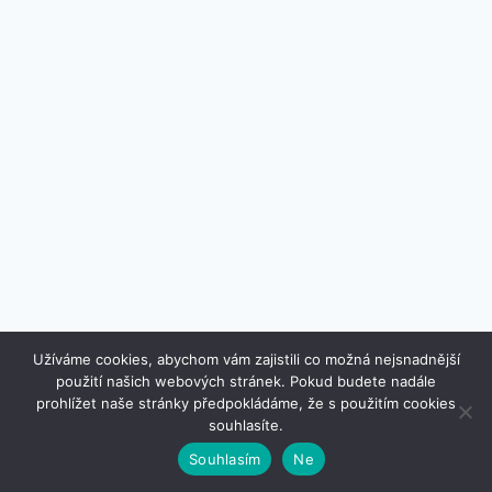
Užíváme cookies, abychom vám zajistili co možná nejsnadnější
použití našich webových stránek. Pokud budete nadále
© 2026 www.designovkydobytu.cz - Šablona pro
prohlížet naše stránky předpokládáme, že s použitím cookies
WordPress od
Kadence WP
souhlasíte.
Souhlasím
Ne